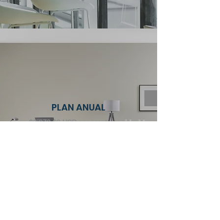
PLAN ANUAL
$2,970.00 USD por pronto pago
(10% OFF)
Adquirir Gold Anual
*cupos limitados*