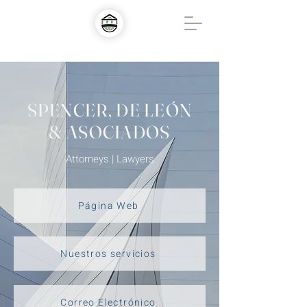
SPENCER, DE LEÓN
& ASOCIADOS
Attorneys | Lawyers
Página Web
Nuestros servicios
Correo Electrónico